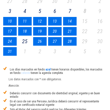
27
28
29
30
31
1
2
3
4
5
6
7
8
9
15
16
10
11
12
13
14
22
23
17
18
19
20
21
25
29
30
24
26
27
28
1
2
3
4
5
6
31
Los días marcados en fondo
azul
tienen horarios disponibles, los marcados
en fondo
celeste
tienen la agenda completa.
Los datos marcados con * son obligatorios.
Atención:
Deberás concurrir con documento de identidad original, vigente y en buen
estado
En el caso de ser una Persona Jurídica deberá concurrir el representante
legal con certificado notarial vigente
Solo el titular del servicio podrá realizar los diferentes trámites