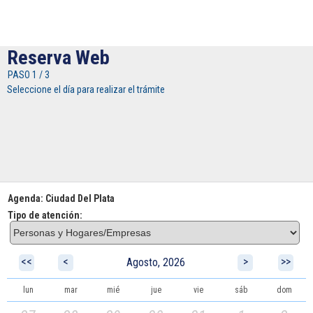
obviamen
Reserva Web
PASO 1 / 3
Seleccione el día para realizar el trámite
Agenda: Ciudad Del Plata
Tipo de atención:
<<
<
>
>>
Agosto, 2026
lun
mar
mié
jue
vie
sáb
dom