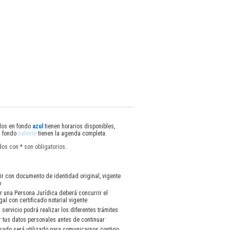
dos en fondo
azul
tienen horarios disponibles,
 fondo
celeste
tienen la agenda completa.
os con * son obligatorios.
r con documento de identidad original, vigente
o
r una Persona Jurídica deberá concurrir el
gal con certificado notarial vigente
el servicio podrá realizar los diferentes trámites
r tus datos personales antes de continuar
esado será utilizado para comunicarnos contigo