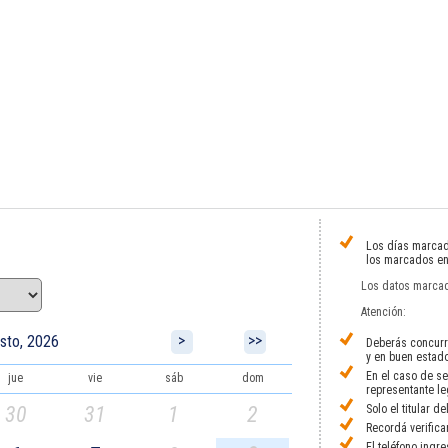
Los días marca
los marcados en
Los datos marcad
Atención:
>
>>
sto, 2026
Deberás concurri
y en buen estad
En el caso de se
jue
vie
sáb
dom
representante le
30
31
1
2
Solo el titular d
Recordá verifica
El teléfono ingr